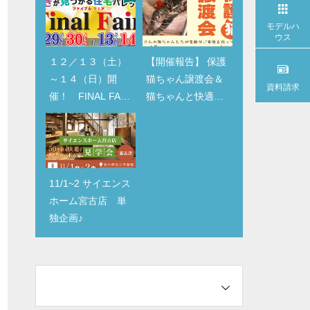
モデルハ
ウス
１２／１３（土）
１２／１３（土）
【開催報告】 保護
見学スタイルが変
～１４（日）開
～１４（日）開
猫ちゃん譲渡会＆
更になります
資料請求
催！ FINAL FAIR
催！ FINAL FAIR
猫ちゃんと快適に
（ファイナルフェ
（ファイナルフェ
暮らすリフォーム
アー）
アー）
相談会開催♪
11/1~2 サイエンス
11/1~2 サイエンス
ホーム宮古店 単
ホーム宮古店 単
独企画♪
独企画♪